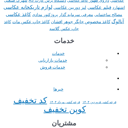
عکاسی
داروی ظهور کاغذ عکاسی
دستگاه پرس کارت A5
شهرک صنعتی
لوازم تاریکخانه عکاسی
فیلم عکاسی
لنز دوربین عکاسی
اشتهارد
کاغذ عکاسی
مصالح ساختمانی
معرفی سرمایه گذار
پروژکتور مدادی
آنالوگ
کاغذ مخصوص چاپگر جوهر افشان
کاغذ چاپ عکس مات
کاغذ
چاپ عکس گلاسه
خدمات
خدمات
خدمات بازاریابی
خدمات فروش
خبرها
کد تخفیف
قرعه کشی فروردین ۱۴۰۴
قرعه کشی مرداد ۱۴۰۴
کوپن تخفیف
مشتریان