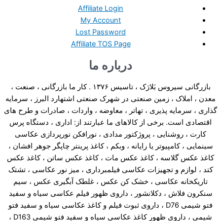
Affiliate Login
My Account
Lost Password
Affiliate TOS Page
درباره ما
بازرگانی سیروس بَلارَک ، تاسیس ۱۳۷۶ . کار ما بازرگانی ، صنعت ،
معدن ، املاک ، زمین صنعتی در شهرک صنعتی اشتهارد البرز ، سرمایه
گذاری ، سرمایه پذیری ، تهاتر ، معاوضه ، واردات ، صادرات و طرح های
اقتصادی است. برخی از کالاهای ما عبارتند از: اداری ، دستگاه پرس
کارت ، روشنایی ، پروژکتور مدادی ، نورافکن نورپردازی عکاسی
سینمایی ، کامپیوتر یا رایانه ، وبکم ، کاغذ پرینتر چاپگر جوهر افشان ،
کاغذ عکس گلاسه ، کاغذ عکس مات ، کاغذ عکس ساتن ، کاغذ عکس
کتد ، لوازم و تجهیزات عکاسی فیلمبرداری ، میز نور عکاسی ، تشتک
تاریکخانه عکاسی ، خشک کن عکس ، غلطک آبگیری عکس ، سیم
سنکرون فلاش ، دکلانشور ، داروی ظهور فیلم عکاسی سیاه و سفید
فتو شیمی D76 ، داروی ثبوت فیلم و کاغذ عکاسی سیاه و سفید فتو
شیمی ، داروی ظهور کاغذ عکاسی سیاه و سفید فتو شیمی D163 ،