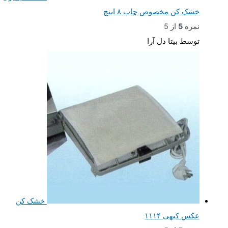
خشک کن مخصوص چاپ ۸ اینچ
نمره
5
از 5
توسط بیتا دل آرا
خشک کن
عکس کیهی ۱۱۱۴