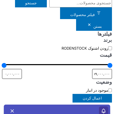
جستجو
فیلتر محصولات
بستن
فیلترها
برند
برند
رودن اشتوک RODENSTOCK
قیمت
وضعیت
دسترسی
موجود در انبار
اعمال کردن