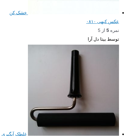
خشک کن
عکس کیهی ۰۸۱۰
نمره
5
از 5
توسط بیتا دل آرا
غلطک آبگیری